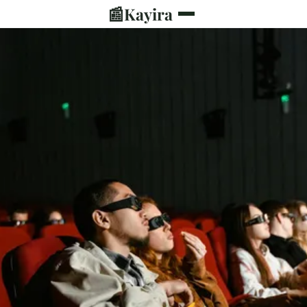
📰
Kayira