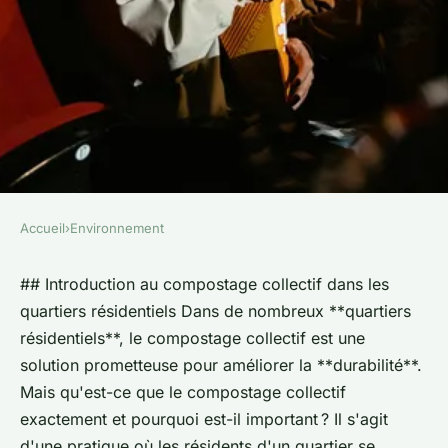
Accueil
›
Environnement
ENVIRONNEMENT
Comment implanter des zones
## Introduction au compostage collectif dans les
quartiers résidentiels Dans de nombreux **quartiers
de compostage collectif au
résidentiels**, le compostage collectif est une
coeur des quartiers
solution prometteuse pour améliorer la **durabilité**.
résidentiels ?
Mais qu'est-ce que le compostage collectif
exactement et pourquoi est-il important ? Il s'agit
Anna
•
8 février 2025
•
8 min de lecture
d'une pratique où les résidents d'un quartier se