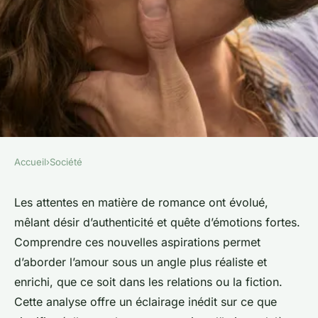
Accueil
›
Société
SOCIÉTÉ
Les attentes actuelles en
Les attentes en matière de romance ont évolué,
mêlant désir d’authenticité et quête d’émotions fortes.
matière de romance
Comprendre ces nouvelles aspirations permet
décryptées
d’aborder l’amour sous un angle plus réaliste et
enrichi, que ce soit dans les relations ou la fiction.
Anna
•
7 août 2025
•
4 min de lecture
Cette analyse offre un éclairage inédit sur ce que