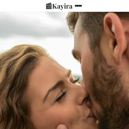
📰
Kayira