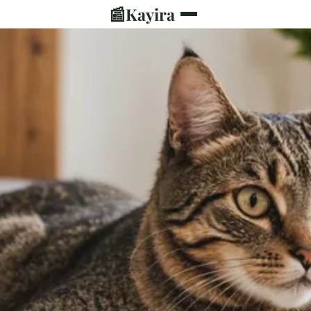
📰
Kayira