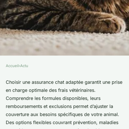
Accueil
›
Actu
ACTU
Assurance chat : comment
Choisir une assurance chat adaptée garantit une prise
en charge optimale des frais vétérinaires.
choisir la couverture adéquate
Comprendre les formules disponibles, leurs
?
remboursements et exclusions permet d’ajuster la
couverture aux besoins spécifiques de votre animal.
Anna
•
29 juillet 2025
•
4 min de lecture
Des options flexibles couvrant prévention, maladies