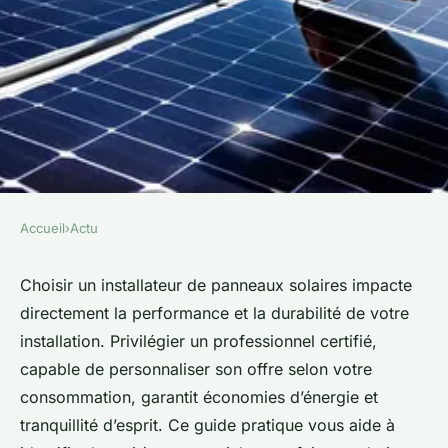
Accueil
›
Actu
ACTU
Choisir un installateur de
Choisir un installateur de panneaux solaires impacte
directement la performance et la durabilité de votre
panneaux solaires : guide
installation. Privilégier un professionnel certifié,
pratique
capable de personnaliser son offre selon votre
consommation, garantit économies d’énergie et
Anna
•
17 juillet 2025
•
5 min de lecture
tranquillité d’esprit. Ce guide pratique vous aide à