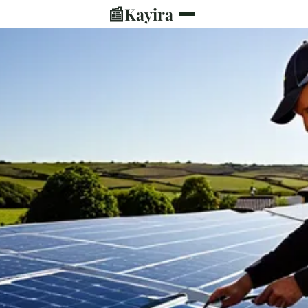
📰
Kayira