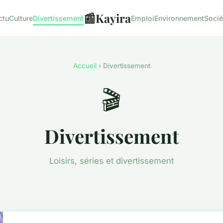
📰
Kayira
ctu
Culture
Divertissement
Emploi
Environnement
Socié
Accueil
› Divertissement
🎬
Divertissement
Loisirs, séries et divertissement