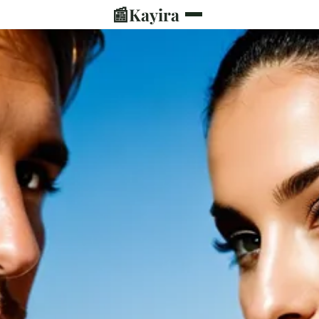
📰
Kayira