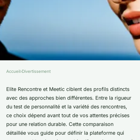
Accueil
›
Divertissement
DIVERTISSEMENT
Elite rencontre ou meetic :
Elite Rencontre et Meetic ciblent des profils distincts
avec des approches bien différentes. Entre la rigueur
quelle plateforme choisir ?
du test de personnalité et la variété des rencontres,
ce choix dépend avant tout de vos attentes précises
Anna
•
13 juillet 2025
•
6 min de lecture
pour une relation durable. Cette comparaison
détaillée vous guide pour définir la plateforme qui