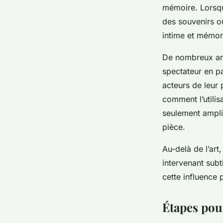
installation artistiq
mémoire. Lorsq
des souvenirs o
Anna
•
2 mars 2025
•
5 min de lecture
intime et mémor
De nombreux arti
spectateur en pa
acteurs de leur
comment l’utilis
seulement ampli
pièce.
Au-delà de l’art
intervenant sub
cette influence
Étapes pou