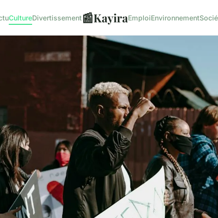
📰
Kayira
ctu
Culture
Divertissement
Emploi
Environnement
Socié