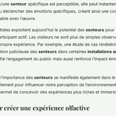
ue
u’une
senteur
spécifique est perceptible, elle peut instant
u déclencher des émotions spécifiques, créant ainsi une co
able avec l’œuvre.
stes exploitent aujourd’hui le potentiel des
senteurs
pour 
rticipant actif. Les visiteurs ne sont plus de simples obser
 propre expérience. Par exemple, une étude de cas révélatr
ation judicieuse des
senteurs
dans certaines
installations a
fié l’engagement du public mais aussi renforcé l’impact émo
, l’importance des
senteurs
se manifeste également dans le 
tilement pour influencer notre perception de l’environneme
 permet de concevoir des expériences plus riches et immersi
r créer une expérience olfactive