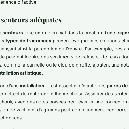
périence olfactive.
s senteurs adéquates
s senteurs
joue un rôle crucial dans la création d’une
expér
nts
types de fragrances
peuvent évoquer des émotions et 
luençant ainsi la perception de l’œuvre. Par exemple, des a
e peuvent induire des sentiments de calme et de relaxation
, comme la cannelle ou le clou de girofle, ajoutent une not
stallation artistique
.
tion d’une
installation
, il est essentiel d’établir des
paires de
rmettent de renforcer le thème choisi. Associer des senteur
tchouli, avec des notes boisées peut éveiller une connexion 
usion de vanille et d’agrumes peut communément incorpore
 et douces.