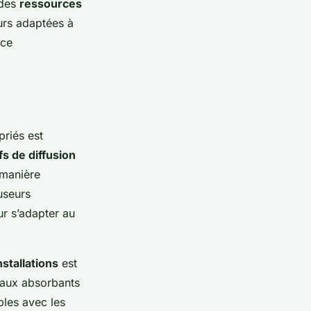
 des
ressources
urs adaptées à
rce
priés est
fs de diffusion
 manière
useurs
r s’adapter au
stallations
est
iaux absorbants
bles avec les