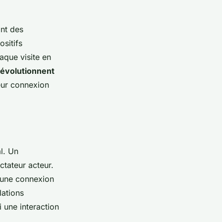
ant des
sitifs
aque visite en
révolutionnent
leur connexion
l. Un
ctateur acteur.
r une connexion
lations
i une interaction