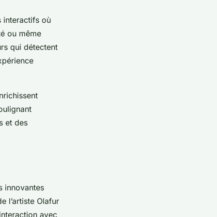
 interactifs où
sité ou même
rs qui détectent
xpérience
nrichissent
oulignant
s et des
s innovantes
 l’artiste Olafur
interaction avec