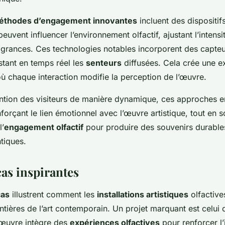
éthodes d’engagement innovantes
incluent des dispositifs
peuvent influencer l’environnement olfactif, ajustant l’inten
ragrances. Ces technologies notables incorporent des capteu
stant en temps réel les
senteurs
diffusées. Cela crée une e
ù chaque interaction modifie la perception de l’œuvre.
ention des visiteurs de manière dynamique, ces approches e
nforçant le lien émotionnel avec l’œuvre artistique, tout en s
l’
engagement olfactif
pour produire des souvenirs durable
tiques.
cas inspirantes
cas
illustrent comment les
installations artistiques
olfactive
ntières de l’art contemporain. Un projet marquant est celui de
l’œuvre intègre des
expériences olfactives
pour renforcer l’