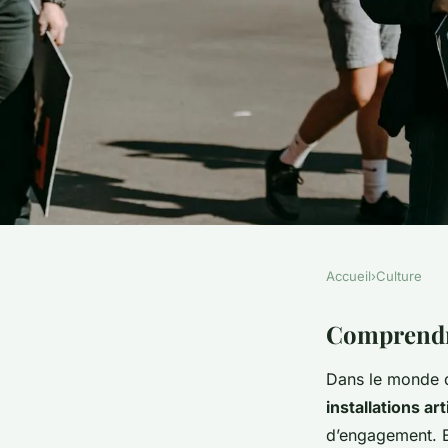
Accueil
›
Culture
CULTURE
Créer une expérience
Comprendre
Dans le monde d
essentiel pour conce
installations ar
d’engagement. E