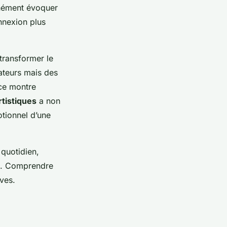
anément évoquer
nnexion plus
transformer le
vateurs mais des
ice montre
rtistiques
a non
tionnel d’une
quotidien,
nt. Comprendre
ves.