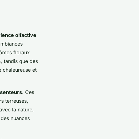
ience olfactive
ambiances
rômes floraux
, tandis que des
e chaleureuse et
 senteurs
. Ces
s terreuses,
avec la nature,
r des nuances