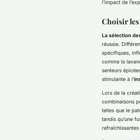
l’impact de l’ex
Choisir le
La sélection de
réussie. Différe
spécifiques, inf
comme la lavand
senteurs épicées
stimulante à l’
in
Lors de la créa
combinaisons pe
telles que le pa
tandis qu’une f
rafraîchissantes