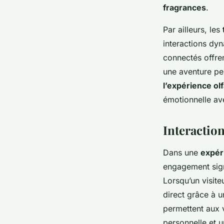
fragrances
.
Par ailleurs, les
interactions dyn
connectés offre
une aventure pe
l’expérience ol
émotionnelle av
Interaction
Dans une
expér
engagement sign
Lorsqu’un visite
direct grâce à 
permettent aux v
personnelle et u