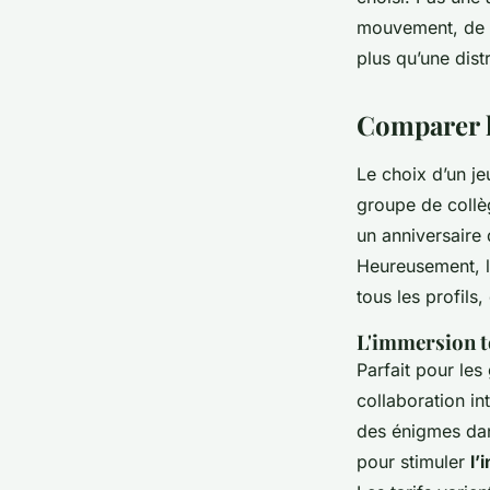
Claude
•
09/06/2026 08:30
•
9 min de lecture
mouvement, de l
plus qu’une dist
Comparer l
Le choix d’un je
groupe de collè
un anniversaire d
Heureusement, l’
tous les profils
L'immersion to
Parfait pour le
collaboration i
des énigmes dans
pour stimuler
l’