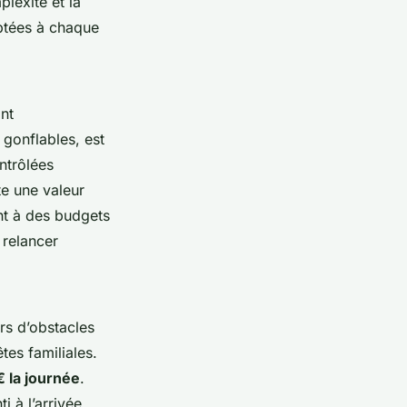
plexité et la
aptées à chaque
ont
 gonflables, est
ntrôlées
te une valeur
ent à des budgets
 relancer
urs d’obstacles
êtes familiales.
€ la journée
.
i à l’arrivée.