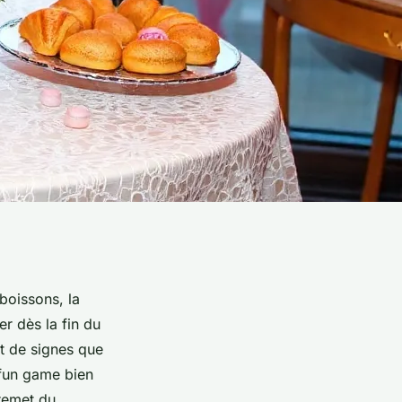
boissons, la
r dès la fin du
t de signes que
fun game
bien
 remet du