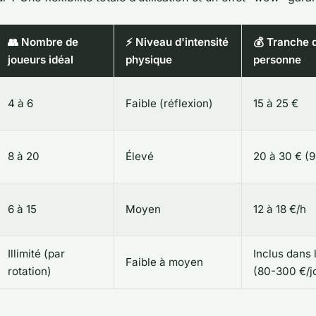
👥 Nombre de
⚡ Niveau d'intensité
💰 Tranche d
joueurs idéal
physique
personne
4 à 6
Faible (réflexion)
15 à 25 €
8 à 20
Élevé
20 à 30 € (
6 à 15
Moyen
12 à 18 €/h
Illimité (par
Inclus dans 
Faible à moyen
rotation)
(80-300 €/j