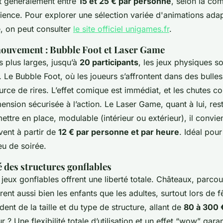
nt généralement entre
15 et 25 € par personne
, selon la com
rience. Pour explorer une sélection variée d'animations ad
e, on peut consulter
le site officiel unigames.fr
.
mouvement : Bubble Foot et Laser Game
 plus larges, jusqu’à
20 participants
, les jeux physiques s
 Le Bubble Foot, où les joueurs s’affrontent dans des bulles
urce de rires. L’effet comique est immédiat, et les chutes co
ension sécurisée à l’action. Le Laser Game, quant à lui, res
ettre en place, modulable (intérieur ou extérieur), il convi
vent à partir de
12 € par personne et par heure
. Idéal pour
eu de soirée.
é des structures gonflables
s jeux gonflables offrent une liberté totale. Châteaux, parco
irent aussi bien les enfants que les adultes, surtout lors de f
dent de la taille et du type de structure, allant de
80 à 300 
 ? Une flexibilité totale d’utilisation et un effet “wow” garant