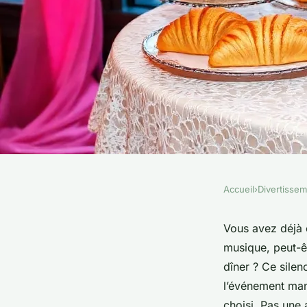
Accueil
›
Divertisse
DIVERTISSEMENT
Top jeux animés pou
Vous avez déjà 
musique, peut-ê
événements inoubli
dîner ? Ce sile
l’événement man
choisi. Pas une 