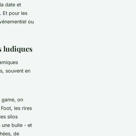
la date et
 Et pour les
événementiel ou
s ludiques
namiques
ns, souvent en
e game, on
Foot, les rires
es silos
une bulle - et
chées, de