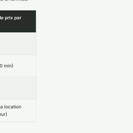
e prix par
90 min)
la location
our)