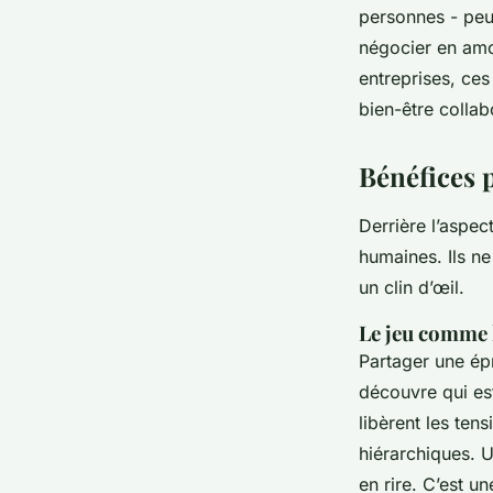
personnes - peuv
négocier en amo
entreprises, ce
bien-être collab
Bénéfices 
Derrière l’aspect
humaines. Ils ne
un clin d’œil.
Le jeu comme l
Partager une ép
découvre qui est
libèrent les ten
hiérarchiques. U
en rire. C’est u