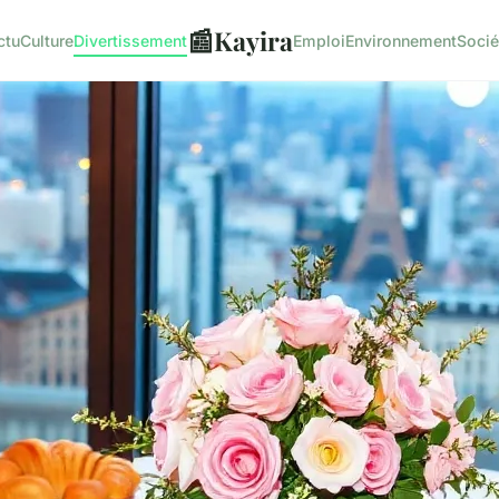
📰
Kayira
ctu
Culture
Divertissement
Emploi
Environnement
Socié