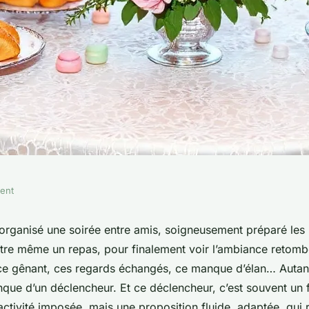
ment
r rendre vos
organisé une soirée entre amis, soigneusement préparé les 
tre même un repas, pour finalement voir l’ambiance retombe
ables
nce gênant, ces regards échangés, ce manque d’élan… Autan
que d’un déclencheur. Et ce déclencheur, c’est souvent un
activité imposée, mais une proposition fluide, adaptée, qui