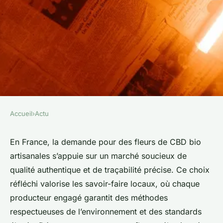
Accueil
›
Actu
ACTU
Les meilleures fleurs de cbd
En France, la demande pour des fleurs de CBD bio
artisanales s’appuie sur un marché soucieux de
bio en france : choix d'artisan
qualité authentique et de traçabilité précise. Ce choix
réfléchi valorise les savoir-faire locaux, où chaque
Anna
•
15 août 2025
•
9 min de lecture
producteur engagé garantit des méthodes
respectueuses de l’environnement et des standards