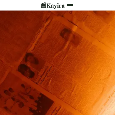
📰
Kayira