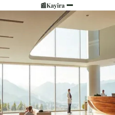
📰
Kayira