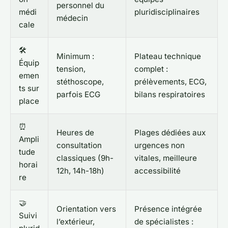
personnel du
médi
pluridisciplinaires
médecin
cale
🛠️
Minimum :
Plateau technique
Équip
tension,
complet :
emen
stéthoscope,
prélèvements, ECG,
ts sur
parfois ECG
bilans respiratoires
place
⏰
Heures de
Plages dédiées aux
Ampli
consultation
urgences non
tude
classiques (9h-
vitales, meilleure
horai
12h, 14h-18h)
accessibilité
re
🤝
Orientation vers
Présence intégrée
Suivi
l’extérieur,
de spécialistes :