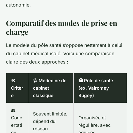
autonomie.
Comparatif des modes de prise en
charge
Le modèle du pôle santé s’oppose nettement à celui
du cabinet médical isolé. Voici une comparaison
claire des deux approches :
🎯
🩺 Médecine de
🏥 Pôle de santé
Critèr
cabinet
(ex. Valromey
e
classique
Bugey)
👥
Souvent limitée,
Conc
Organisée et
dépend du
ertati
régulière, avec
réseau
on
équipes