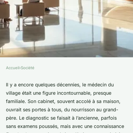
Accueil
›
Société
SOCIÉTÉ
Découvrez les prestations
Il y a encore quelques décennies, le médecin du
village était une figure incontournable, presque
médicales au pôle santé
familiale. Son cabinet, souvent accolé à sa maison,
Valromey Bugey
ouvrait ses portes à tous, du nourrisson au grand-
père. Le diagnostic se faisait à l’ancienne, parfois
Orion
•
12/05/2026 18:58
•
11 min de lecture
sans examens poussés, mais avec une connaissance