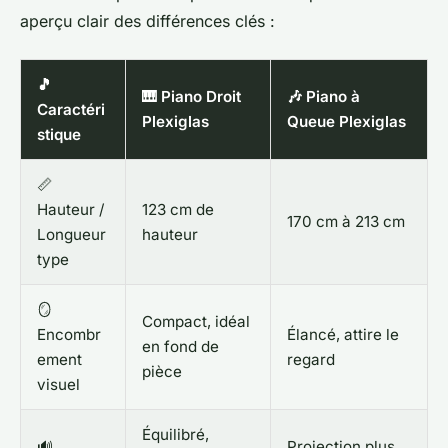
aperçu clair des différences clés :
🎵
🎹 Piano Droit
🎶 Piano à
Caractéri
Plexiglas
Queue Plexiglas
stique
📏
Hauteur /
123 cm de
170 cm à 213 cm
Longueur
hauteur
type
🪞
Compact, idéal
Encombr
Élancé, attire le
en fond de
ement
regard
pièce
visuel
Équilibré,
🔊
Projection plus