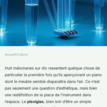
Accueil
›
Culture
CULTURE
Un piano haut de gamme en
Huit mélomanes sur dix ressentent quelque chose de
particulier la première fois qu’ils aperçoivent un piano
plexiglas pour une sonorité
dont le meuble semble disparaître dans l’air. Ce n’est
unique
pas seulement une question d’esthétique, mais bien
une redéfinition de la place de l’instrument dans
Dinaïs
•
15/05/2026 17:15
•
10 min de lecture
l’espace. Le
plexiglas
, bien loin d’être un simple