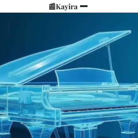
📰
Kayira