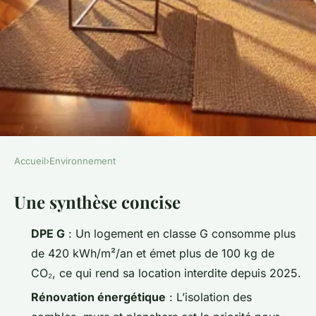
Accueil
›
Environnement
ENVIRONNEMENT
Une synthèse concise
15 astuces pour maximiser
l'efficacité énergétique d'un
DPE G
: Un logement en classe G consomme plus
logement G
de 420 kWh/m²/an et émet plus de 100 kg de
CO₂, ce qui rend sa location interdite depuis 2025.
Joséphine
•
15/06/2026 14:36
•
11 min de lecture
Rénovation énergétique
: L’isolation des