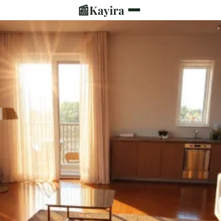
📰
Kayira